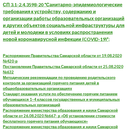
СП 3.1-2.4.3598-20 “Санитарно-эпидемиологические
требования к устройству, содержанию и
организации работы образовательных организаций
и других объектов социальной инфраструктуры для
детей и молодежи в условиях распространения
новой коронавирусной инфекции (COVID-19)”;
Распоряжение Правительства Самарской области от 19.08.2020
№420-р
Постановление Правительства Самарской области от 25.08.2020
№632
Методические рекомендации по проведению родительского
контроля за организацией горячего питания детей в
общеобразовательных организациях
Стандарт оказания услуги по обеспечению горячим питанием
обучающихся 1–4 классов государственных и муниципальных
образовательных организаций
Распоряжение министерства образования и науки Самарской
области от 26.08.2020 №667- р «Об установлении стоимости
бесплатного горячего питания обучающихся»
Распоряжение министерства образования и науки Самарской