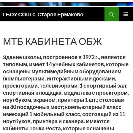
Поиск
ГБОУ СОШ с. Старое Ермаково
ПЕРЕЙТИ
ОСНОВ
К
МЕНЮ
СОДЕРЖИМОМУ
МТБ КАБИНЕТА ОБЖ
Здание школы, построенное в 1972 г., является
типовым, имеет 14 учебных кабинетов, которые
оснащены мультимедийным оборудованием
(компьютерами, интерактивными досками,
проекторами, телевизорами, 1 спортивный зал;
спортивная площадка; медиатека с проектором,
ноутбуком, экраном, принтеры 1 шт.; столовая
на 80 посадочных мест; компьютерный класс,
имеющий 1 мобильный класс, состоящий из 11
ноутбуков, принтера и сканера. Имеются
кабинеты Точки Роста, которые оснащены