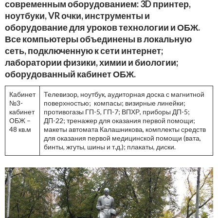
современным оборудованием: 3D принтер,
ноутбуки, VR очки, инструменты и
оборудование для уроков технологии и ОБЖ.
Все компьютеры объединены в локальную
сеть, подключенную к сети интернет;
лаборатории физики, химии и биологии;
оборудованный кабинет ОБЖ.
Кабинет
Телевизор, ноутбук, аудиторная доска с магнитной
№3-
поверхностью; компасы; визирные линейки;
кабинет
противогазы ГП-5, ГП-7; ВПХР, приборы ДП-5;
ОБЖ –
ДП-22; тренажер для оказания первой помощи;
48 кв.м
макеты автомата Калашникова, комплекты средств
для оказания первой медицинской помощи (вата,
бинты, жгуты, шины и т.д.); плакаты, диски.