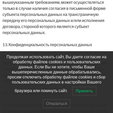
вышеуказанным требованиям, может осуществляться
только в случае наличия согласия в письменной форме
субъекта персональных данных на трансграничную
передачу его персональных данных и/или исполнения
договора, стороной которого является субъект
персональных данных.
13. Конфиденциальность персональных данных
Оператор и иные лица, получившие доступ к
Продолжая использовать сайт, Вы даете согласие на
обработку файлов cookies и пользовательских
персональным данным, обязаны не раскрывать третьим
данных. Если Вы не хотите, чтобы Ваши
лицам и не распространять персональные данные без
вышеперечисленные данные обрабатывались,
согласия субъекта персональных данных, если иное не
просим отключить обработку файлов cookies и сбор
предусмотрено федеральным законом.
пользовательских данных в настройках Вашего
браузера или покинуть сайт.
Принять
14. Заключительные положения
Отказаться
14.1. Пользователь может получить любые разъяснения
по интересующим вопросам, касающимся обработки его